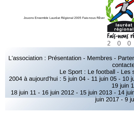
Jouons Ensemble Lauréat Régional 2005 Fais-nous Rêver
L'association :
Présentation
-
Membres
-
Parte
contact
Le Sport :
Le football
-
Les 
2004 à aujourd'hui :
5 juin 04
-
11 juin 05
-
10 j
19 juin 
18 juin 11
-
16 juin 2012
-
15 juin 2013
-
14 jui
juin 2017
-
9 j